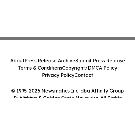
About
Press Release Archive
Submit Press Release
Terms & Conditions
Copyright/DMCA Policy
Privacy Policy
Contact
© 1995-2026 Newsmatics Inc. dba Affinity Group
Publishing & Golden State Newswire. All Rights
Reserved.
Cookie Settings / Your Privacy Choices