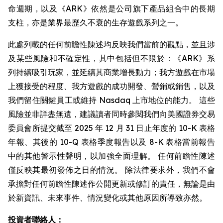
命週期，以及《ARK》依然是公司旗下產品組合中的長期
支柱，亦是業界最歷久不衰的生存遊戲系列之一。
此處列載的任何前瞻性陳述均反映我們當前的觀點，並且涉
及某些風險和不確定性，其中包括但不限於：《ARK》系
列持續吸引玩家，並延續其商業增長動力；我方遊戲在市場
上獲接受的程度、我方遊戲的成功開發、營銷或銷售，以及
我們留住關鍵員工或維持 Nasdaq 上市地位的能力。 這些
風險並非詳盡無遺，建議讀者同時參閱我們向美國證券交易
委員會所提交截至 2025 年 12 月 31 日止年度的 10-K 表格
年報、其後的 10-Q 表格季度報告以及 8-K 表格當前報告
中的其他警示性聲明，以加強全面理解。 任何前瞻性陳述
僅反映其最初發佈之日的情況。 除法律要求外，我們不會
承擔對任何前瞻性陳述作公開更新或修訂的責任，無論是由
於新資訊、未來事件、情況變化或其他原因所導致亦然。
投資者聯絡人：