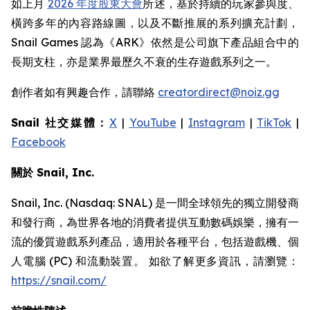
如上月
2026 年度股東大會
所述，基於持續的玩家參與度、
橫跨多年的內容路線圖，以及不斷推展的系列擴充計劃，
Snail Games 認為《ARK》依然是公司旗下產品組合中的
長期支柱，亦是業界最歷久不衰的生存遊戲系列之一。
創作者如有興趣合作，請聯絡
creatordirect@noiz.gg
Snail 社交媒體：
X
|
YouTube
|
Instagram
|
TikTok
|
Facebook
關於 Snail, Inc.
Snail, Inc. (Nasdaq: SNAL) 是一間全球領先的獨立開發商
和發行商，為世界各地的消費者提供互動數碼娛樂，擁有一
流的優質遊戲系列產品，適用於各種平台，包括遊戲機、個
人電腦 (PC) 和流動裝置。 如欲了解更多資訊，請瀏覽：
https://snail.com/