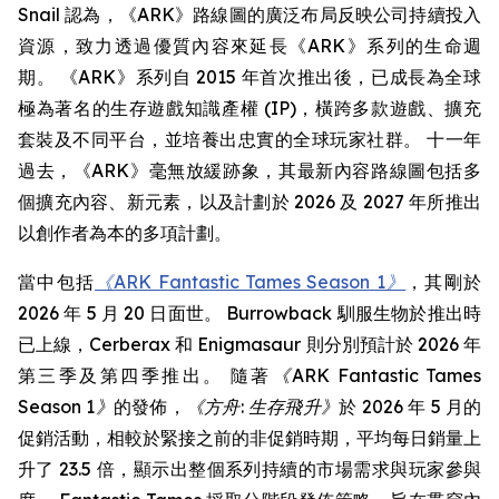
Snail 認為，《ARK》路線圖的廣泛布局反映公司持續投入
資源，致力透過優質內容來延長《ARK》系列的生命週
期。 《ARK》系列自 2015 年首次推出後，已成長為全球
極為著名的生存遊戲知識產權 (IP)，橫跨多款遊戲、擴充
套裝及不同平台，並培養出忠實的全球玩家社群。 十一年
過去，《ARK》毫無放緩跡象，其最新內容路線圖包括多
個擴充內容、新元素，以及計劃於 2026 及 2027 年所推出
以創作者為本的多項計劃。
當中包括
《ARK Fantastic Tames Season 1》
，其剛於
2026 年 5 月 20 日面世。 Burrowback 馴服生物於推出時
已上線，Cerberax 和 Enigmasaur 則分別預計於 2026 年
第三季及第四季推出。 隨著
《ARK Fantastic Tames
Season 1》
的發佈，
《方舟: 生存飛升》
於 2026 年 5 月的
促銷活動，相較於緊接之前的非促銷時期，平均每日銷量上
升了 23.5 倍，顯示出整個系列持續的市場需求與玩家參與