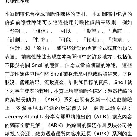
前瞻性陳述
本新聞稿包含構成前瞻性陳述的聲明。 本新聞稿中包含的
許多前瞻性陳述可以透過使用前瞻性詞語來識別，例如
「預期」、「相信」、「可以」、「期望」、「應該」、
「計劃」、「打算」、「可能」、「預測」、「繼續」、
「估計」和 「潛力」，或這些術語的否定形式或其他類似
表達。 前瞻性陳述出現在本新聞稿中的許多地方，包括但
不限於有關 Snail 的意圖、信念或當前期望的陳述。 這些
前瞻性陳述包括有關 Snail 業務未來可能或假設結果、財務
狀況、營運結果、流動資金、計劃和目標的資訊。 Snail 就
下列事宜發表的聲明，本質上均屬前瞻性陳述：遊戲持續的
商業增長動力；《ARK》系列在既有及新一代遊戲體驗
上，依然展現出強勁的玩家參與度，商業成績卓越；
Jeremy Stieglitz 分享有關即將推出的《ARK》擴充內容
的獨家全新見解；《ARK》路線圖的廣泛布局反映公司持
續投入資源，致力透過優質內容來延長《ARK》系列的生